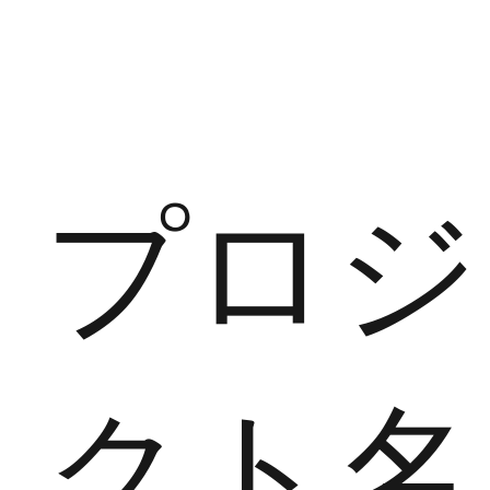
プロジ
クト名